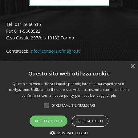
Tel. 011-5660515
Fax 011-5660522
C.so Casale 297/bis 10132 Torino
Contattaci:
info@consorziofinagro.it
×
Questo sito web utilizza cookie
SEGUICI SUI SOCIAL
Questo sito web utilizza i cookie per migliorare la tua esperienza di
navigazione. Utilizzando il nostro sito web acconsenti a tutti i cookie in
conformità con la nostra policy per i cookie.
Leggi di più
STRETTAMENTE NECESSARI
ACCETTA TUTTO
RIFIUTA TUTTO
Realizzazione sito web:
LD Multimedia srl
MOSTRA DETTAGLI
Privacy e Cookie Policy