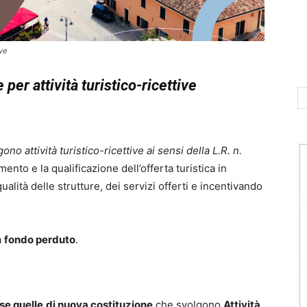
ive
 per attività
turistico-ricettive
gono attività
turistico-ricettive ai sensi della L.R. n.
ento e la qualificazione dell’offerta turistica in
alità delle strutture, dei servizi offerti e incentivando
a
fondo perduto
.
e quelle
di nuova costituzione
che svolgono
Attività