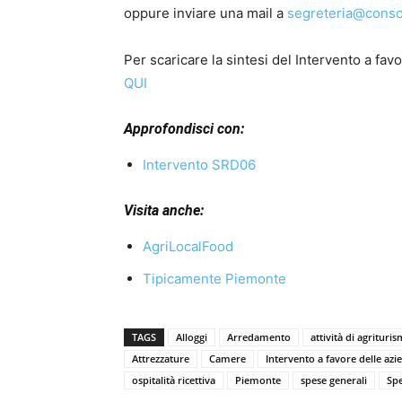
oppure inviare una mail a
segreteria@consor
Per scaricare la sintesi del Intervento a favo
QUI
Approfondisci con:
Intervento SRD06
Visita anche:
AgriLocalFood
Tipicamente Piemonte
TAGS
Alloggi
Arredamento
attività di agrituri
Attrezzature
Camere
Intervento a favore delle azi
ospitalità ricettiva
Piemonte
spese generali
Spe