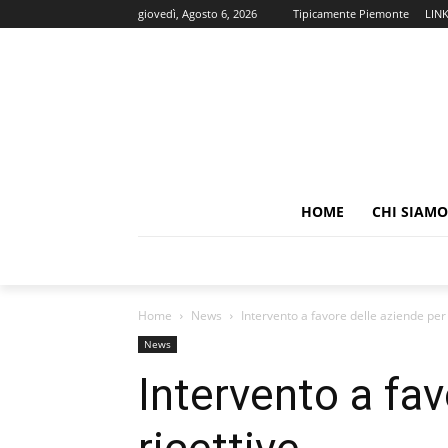
giovedì, Agosto 6, 2026
Tipicamente Piemonte
LIN
HOME
CHI SIAMO
Home
News
Intervento a favore delle aziende per a
News
Intervento a fav