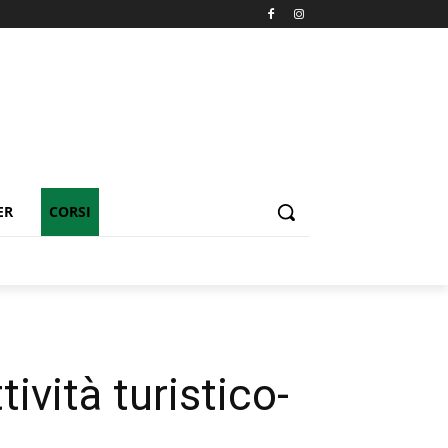
ER
CORSI
ività turistico-