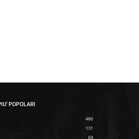
IU' POPOLARI
480
131
69