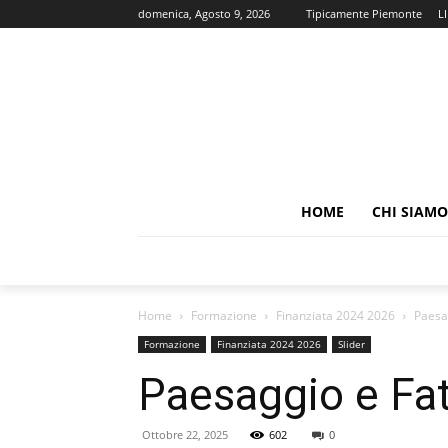
domenica, Agosto 9, 2026
Tipicamente Piemonte
L
HOME
CHI SIAMO
Home
Formazione
Finanziata 2024 2026
Paesag
Formazione
Finanziata 2024 2026
Slider
Paesaggio e Fat
Ottobre 22, 2025
602
0