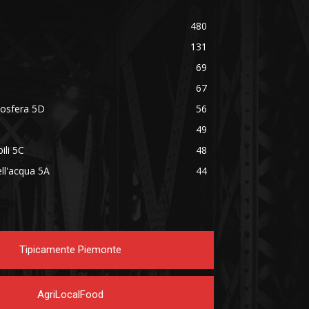
480
131
69
67
mosfera 5D
56
49
ili 5C
48
ell'acqua 5A
44
Tipicamente Piemonte
AgriLocalFood