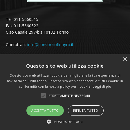
Tel. 011-5660515
Fax 011-5660522
C.so Casale 297/bis 10132 Torino
Contattaci:
info@consorziofinagro.it
×
Questo sito web utilizza cookie
SEGUICI SUI SOCIAL
Questo sito web utilizza i cookie per migliorare la tua esperienza di
navigazione. Utilizzando il nostro sito web acconsenti a tutti i cookie in
conformità con la nostra policy per i cookie.
Leggi di più
STRETTAMENTE NECESSARI
ACCETTA TUTTO
RIFIUTA TUTTO
Realizzazione sito web:
LD Multimedia srl
MOSTRA DETTAGLI
Privacy e Cookie Policy