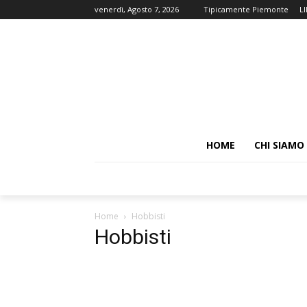
venerdì, Agosto 7, 2026
Tipicamente Piemonte
L
HOME
CHI SIAMO
Home
Hobbisti
Hobbisti