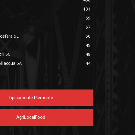
131
69
67
mosfera 5D
56
49
ili 5C
48
ell'acqua 5A
44
Tipicamente Piemonte
AgriLocalFood