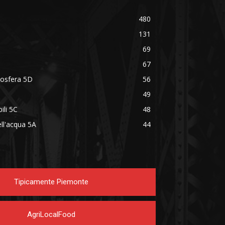
480
131
69
67
mosfera 5D
56
49
ili 5C
48
ell'acqua 5A
44
Tipicamente Piemonte
AgriLocalFood