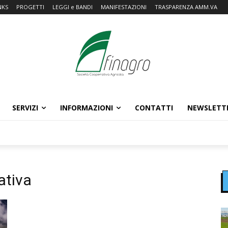
NKS
PROGETTI
LEGGI e BANDI
MANIFESTAZIONI
TRASPARENZA AMM.VA
SERVIZI
INFORMAZIONI
CONTATTI
NEWSLETT
ativa