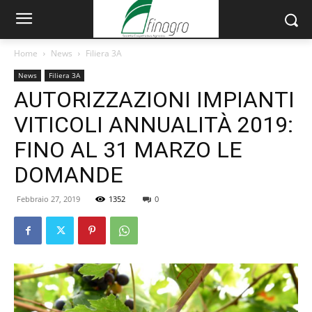
Home
News
Filiera 3A
News
Filiera 3A
AUTORIZZAZIONI IMPIANTI
VITICOLI ANNUALITÀ 2019:
FINO AL 31 MARZO LE
DOMANDE
Febbraio 27, 2019
1352
0