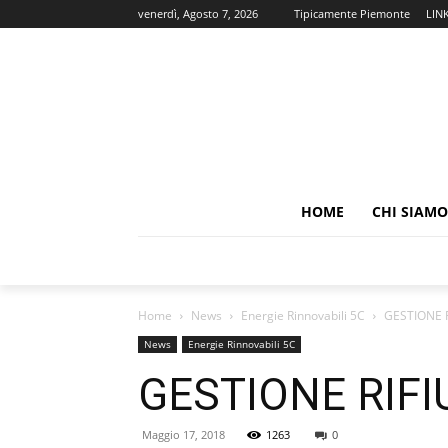
venerdì, Agosto 7, 2026
Tipicamente Piemonte
LIN
HOME
CHI SIAMO
Home
News
Energie Rinnovabili 5C
GESTIONE R
News
Energie Rinnovabili 5C
GESTIONE RIFI
Maggio 17, 2018
1263
0