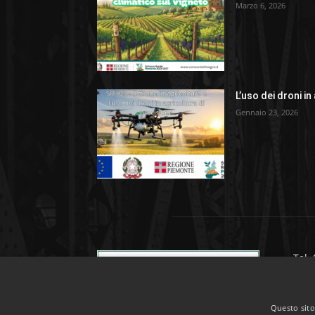
Marzo 6, 2026
L’uso dei droni in
Gennaio 23, 2026
Tel.
Fax 
C.so
Questo sito 