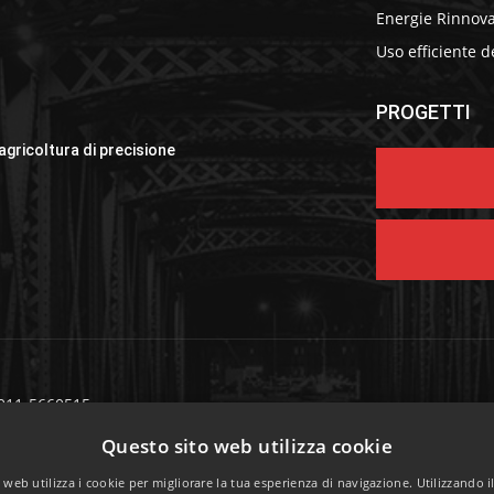
Energie Rinnova
Uso efficiente d
PROGETTI
 agricoltura di precisione
 011-5660515
S
011-5660522
Questo sito web utilizza cookie
 Casale 297/bis 10132 Torino
web utilizza i cookie per migliorare la tua esperienza di navigazione. Utilizzando i