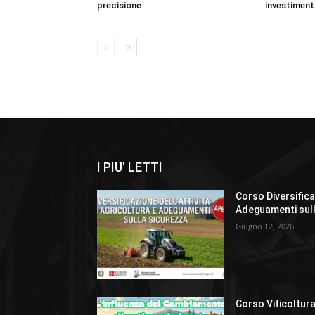
precisione
investiment
I PIU' LETTI
Corso Diversificaz
Adeguamenti sul
Giugno 12, 2026
Corso Viticoltura