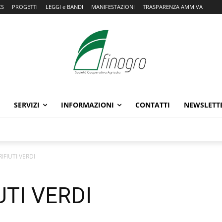
KS
PROGETTI
LEGGI e BANDI
MANIFESTAZIONI
TRASPARENZA AMM.VA
SERVIZI
INFORMAZIONI
CONTATTI
NEWSLETT
IFIUTI VERDI
UTI VERDI