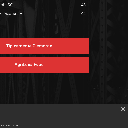
bili 5C
48
ell'acqua 5A
44
Tipicamente Piemonte
AgriLocalFood
EGUICI SUI SOCIAL
×
l nostro sito