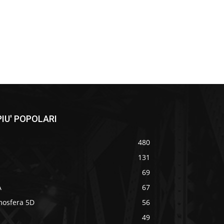
IU' POPOLARI
480
131
69
A
67
mosfera 5D
56
49