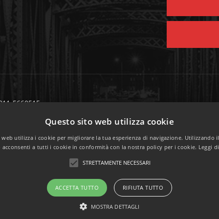
 011-5660515
S
011-5660522
Questo sito web utilizza cookie
 Casale 297/bis 10132 Torino
web utilizza i cookie per migliorare la tua esperienza di navigazione. Utilizzando i
attaci:
info@consorziofinagro.it
acconsenti a tutti i cookie in conformità con la nostra policy per i cookie.
Leggi d
STRETTAMENTE NECESSARI
ACCETTA TUTTO
RIFIUTA TUTTO
MOSTRA DETTAGLI