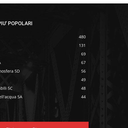
IU' POPOLARI
480
131
69
A
67
mosfera 5D
56
49
bili 5C
48
ell'acqua 5A
44