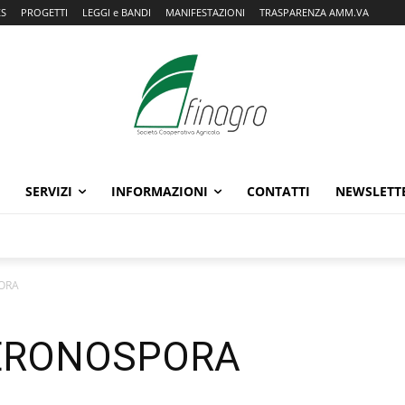
KS
PROGETTI
LEGGI e BANDI
MANIFESTAZIONI
TRASPARENZA AMM.VA
SERVIZI
INFORMAZIONI
CONTATTI
NEWSLETT
ORA
PERONOSPORA