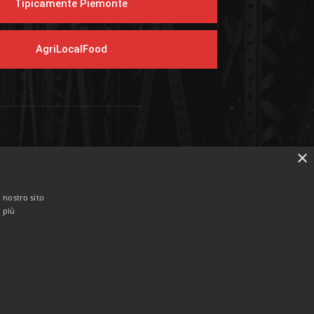
Tipicamente Piemonte
AgriLocalFood
EGUICI SUI SOCIAL
×
l nostro sito
i più
Privacy e Cookie Policy