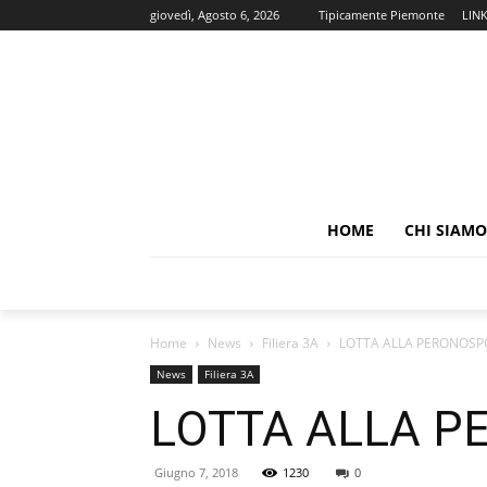
giovedì, Agosto 6, 2026
Tipicamente Piemonte
LIN
HOME
CHI SIAMO
Home
News
Filiera 3A
LOTTA ALLA PERONOSP
News
Filiera 3A
LOTTA ALLA 
Giugno 7, 2018
1230
0